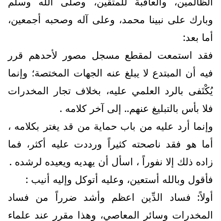
الظالمين، والعاقبة للمتقين، وصلى الله وسلم
وبارك على نبينا محمد، وعلى آله وصحبه أجمعين،
أما بعد:
فقد استمعت لمقطع مسجل مصور لأحدهم قرر
فيه أن المبتدع لا يبلغ عنه الجهات المختصة؛ وإنما
يُكْتَفى بالرد العلمي عليه، بخلاف تجار المخدرات
فلا بأس بالتبليغ عنهم.. إلى آخر كلامه .
وإنما أرد عليه من باب حماية من قد يغتر بكلامه ،
أما هو فقد ناصحته كثيراً ورددت عليه أكثر، فما
زاده ذلك إلا نفوراً ، اسأل أن يهديه ويعيده لرشده .
فأقول وبالله أستعين، وعليه أتوكل وإليه أنيب :
أولاً: فساد الدِّين اعظم وأشد ضرراً من فساد
المخدرات وسائر المعاصي، وهذا مقرر عند علماء