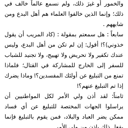
والخمور أو غيرَ ذلك، ولم نسمع عالماً خالف في
ذلك؛ وإنما الذين خالفوا العلماء هم أهل البدع ومن
شابههم .
سابعاً : هل سمعتم بمقولة : (كاد المريب أن يقول
خذوني)؟! أقول: إن لم تكن من أهل البدع، وليس
عندك تكفير ولا تحريض ولا تهييج، ولا تجنيد للشباب
للسفر إلى الخارج للمشاركة في القتال؛ فلماذا
تمنع من التبليغ عن أولئك المفسدين؟! وماذا يضرك
إذا تم التبليغ عنهم؟!
ثامناً: لقد أذن ولي الأمر لكل المواطنيين أن
يراسلوا الجهات المختصة للتبليغ عن أي فساد
ممكن يضر العباد والبلاد، فمن يقوم بالتبليغ فإنما
يفعل ذلك بإذن من ولي الأمر .