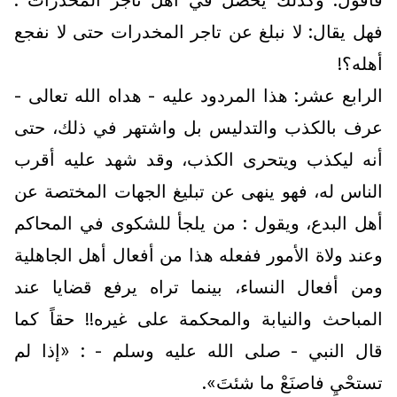
فأقول: وكذلك يحصل في أهل تاجر المخدرات .
فهل يقال: لا نبلغ عن تاجر المخدرات حتى لا نفجع
أهله؟!
الرابع عشر: هذا المردود عليه - هداه الله تعالى -
عرف بالكذب والتدليس بل واشتهر في ذلك، حتى
أنه ليكذب ويتحرى الكذب، وقد شهد عليه أقرب
الناس له، فهو ينهى عن تبليغ الجهات المختصة عن
أهل البدع، ويقول : من يلجأ للشكوى في المحاكم
وعند ولاة الأمور ففعله هذا من أفعال أهل الجاهلية
ومن أفعال النساء، بينما تراه يرفع قضايا عند
المباحث والنيابة والمحكمة على غيره!! حقاً كما
قال النبي - صلى الله عليه وسلم - : «إذا لم
تستحْيِ فاصنَعْ ما شئتَ».