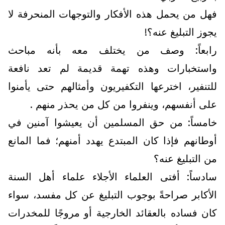
فهل من يحمل هذه الأفكار والتوجهات المنحرفة لا
يجوز التبليغ عنه؟!
رابعاً: وصف من يختلف معه بأنه مباحث
واستخبارات وهذه تهمة قديمة لم تعد نافعة
للتنفير، اخترعها التكفيريون وأمثالهم حتى يأمنوا
على أنفسهم، وينفروا من كل من يحذر منهم .
خامساً: من حق المسلمين أن يعيشوا آمنين في
أوطانهم فإذا كان المبتدع يهدد أمنهم؛ فما المانع
من التبليغ عنه؟
سادساً: أفتى العلماء الأجلاء علماء أهل السنة
الأكابر صراحةً بوجوب التبليغ عن كل مفسد، سواء
كان فساده بالعقائد الخارجية أو مروجًا للمخدرات