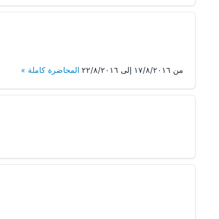
من ١٧/٨/٢٠١٦ إلى ٢٢/٨/٢٠١٦
المحاضرة كاملة »