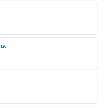
126 - اللقاء المفتوح مع طلبة دورة الخليفة الراشد علي بن أبي طالب