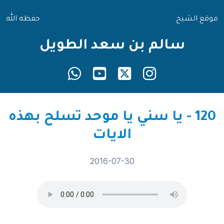
موقع الشيخ
حفظه الله
سالم بن سعد الطويل
120 - يا سني يا موحد تسلح بهذه
الايات
2016-07-30