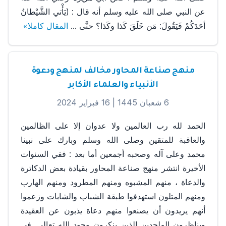
عن النبي صلى الله عليه وسلم أنه قال : (يَأْتي الشَّيْطانُ
أحَدَكُمْ فَيَقُولَ: مَن خَلَقَ كَذا وكَذا؟ حتَّى ...
المقال كاملا»
منهج صناعة المحاور مخالف لمنهج ودعوة
الأنبياء والعلماء الأكابر
6 شعبان 1445 |
16 فبراير 2024
الحمد لله رب العالمين ولا عدوان إلا على الظالمين
والعاقبة للمتقين وصلى الله وسلم وبارك على نبينا
محمد وعلى آله وصحبه أجمعين أما بعد : ففي السنوات
الأخيرة انتشر منهج صناعة المحاور بقيادة بعض الدكاترة
والدعاة ، منهم المشبوه ومنهم المطرود ومنهم الهارب
ومنهم المتلون استهدفوا طبقة الشباب والشابات وزعموا
أنهم يريدون أن يصنعوا منهم دعاة يذبون عن العقيدة
ويناظرون الملحدين الذين ينكرون وجود الله تعالى. في