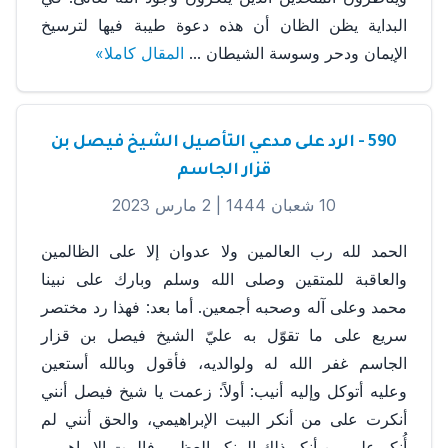
البداية يظن الظان أن هذه دعوة طيبة فيها لترسيخ
الإيمان ودحر وسوسة الشيطان ...
المقال كاملا»
590 - ‎الرد على مدعي التأصيل الشيخ فيصل بن
قزار الجاسم
10 شعبان 1444 |
2 مارس 2023
‎الحمد لله رب العالمين ولا عدوان إلا على الظالمين
والعاقبة للمتقين وصلى الله وسلم وبارك على نبينا
محمد وعلى آله وصحبه أجمعين. ‎أما بعد: فهذا رد مختصر
سريع على ما تقوّل به عليّ الشيخ فيصل بن قزار
الجاسم غفر الله له ولوالديه، ‎فأقول وبالله أستعين
وعليه أتوكل وإليه أنيب: ‎أولاً: زعمت يا شيخ فيصل أنني
أنكرت على من أنكر البيت الإبراهيمي، والحق أنني لم
أُنكر على من أنكر ذلك المنكر العظيم. ‎فالبيت الإبراهيمي