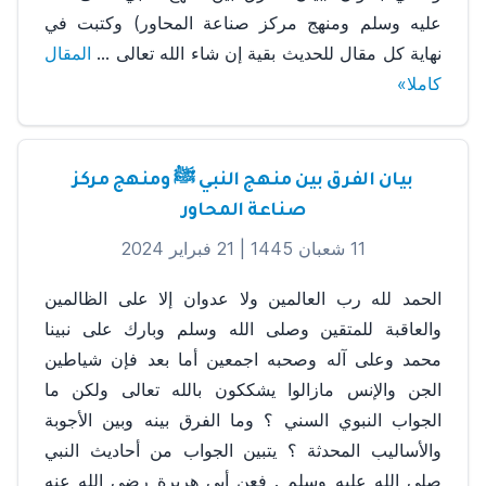
عليه وسلم ومنهج مركز صناعة المحاور) وكتبت في
نهاية كل مقال للحديث بقية إن شاء الله تعالى ...
المقال
كاملا»
بيان الفرق بين منهج النبي ﷺ ومنهج مركز
صناعة المحاور
11 شعبان 1445 |
21 فبراير 2024
الحمد لله رب العالمين ولا عدوان إلا على الظالمين
والعاقبة للمتقين وصلى الله وسلم وبارك على نبينا
محمد وعلى آله وصحبه اجمعين أما بعد فإن شياطين
الجن والإنس مازالوا يشككون بالله تعالى ولكن ما
الجواب النبوي السني ؟ وما الفرق بينه وبين الأجوبة
والأساليب المحدثة ؟ يتبين الجواب من أحاديث النبي
صلى الله عليه وسلم . فعن أبي هريرة رضي الله عنه