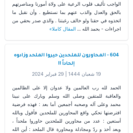
الواجب تأليف قلوب الرعية على ولاة أمورنا ومناصرتهم
بالحق والعدل والذب عنهم بما نستطيع . وأن نقبل ما
اتخذوه في حقنا ولو خالف رغبتنا . والذي صدر بحقي من
اجراءات - بحمد الله ...
المقال كاملا»
604 - المحاورون للملحدين حيروا الملحد وزادوه
إلحاداً !!
19 شعبان 1444 |
29 فبراير 2024
الحمد لله رب العالمين ولا عدوان إلا على الظالمين
والعاقبة للمتقين وصلى الله وسلم وبارك على نبينا
محمد وعلى آله وصحبه أجمعين أما بعد : فهذه فرضية
افترضتها تحكي واقع المحاورين للملحدين فأقول وبالله
أستعين : عدد من محاورين للملحدين حاوروا ملحداً ،
وبعد أخذ و ردّ ومجادلة ومحاورة قال الملحد : أين الله