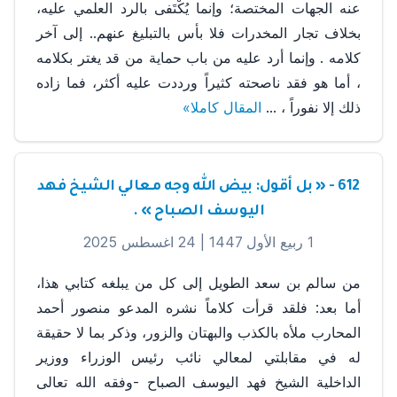
عنه الجهات المختصة؛ وإنما يُكْتَفى بالرد العلمي عليه،
بخلاف تجار المخدرات فلا بأس بالتبليغ عنهم.. إلى آخر
كلامه . وإنما أرد عليه من باب حماية من قد يغتر بكلامه
، أما هو فقد ناصحته كثيراً ورددت عليه أكثر، فما زاده
ذلك إلا نفوراً ، ...
المقال كاملا»
612 - « بل أقول: بيض الله وجه معالي الشيخ فهد
اليوسف الصباح » .
1 ربيع الأول 1447 |
24 اغسطس 2025
من سالم بن سعد الطويل إلى كل من يبلغه كتابي هذا،
أما بعد: فلقد قرأت كلاماً نشره المدعو منصور أحمد
المحارب ملأه بالكذب والبهتان والزور، وذكر بما لا حقيقة
له في مقابلتي لمعالي نائب رئيس الوزراء ووزير
الداخلية الشيخ فهد اليوسف الصباح -وفقه الله تعالى