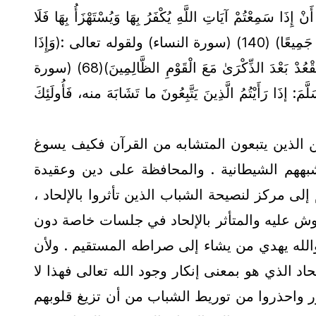
ُمْ آيَاتِ اللَّهِ يُكْفَرُ بِهَا وَيُسْتَهْزَأُ بِهَا فَلَا
تَقْعُدُوا مَعَهُمْ حَتَّىٰ يَخُوضُوا فِي حَدِيثٍ غَيْرِهِ ۚ إِنَّكُمْ إِذًا مِثْلُهُمْ ۗ إِنَّ اللَّهَ جَامِعُ الْمُنَافِقِينَ وَالْكَافِرِينَ فِي جَهَنَّمَ جَمِيعًا) (140) (سورة النساء) ولقوله تعالى :(وَإِذَا
رَأَيْتَ الَّذِينَ يَخُوضُونَ فِي آيَاتِنَا فَأَعْرِضْ عَنْهُمْ حَتَّىٰ يَخُوضُوا فِي حَدِيثٍ غَيْرِهِ ۚ وَإِمَّا يُنْسِيَنَّكَ الشَّيْطَانُ فَلَا تَقْعُدْ بَعْدَ الذِّكْرَىٰ مَعَ الْقَوْمِ الظَّالِمِينَ)(68) (سورة
ْتُمُ الَّذِينَ يَتَّبِعُونَ ما تَشَابَهَ منه، فَأُولَئِكَ
من الذين يتبعون المتشابه من القرآن فكيف يسوغ
بههم الشيطانية . والمحافظة على دين وعقيدة
 مركز لنصيحة الشباب الذين تأثروا بالإلحاد ،
شوش عليه والمتأثر بالإلحاد في جلسات خاصة دون
الله يهدي من يشاء إلى صراطه المستقيم . ولأن
اد الذي هو بمعنى إنكار وجود الله تعالى فهذا لا
ور واحذروا من توريط الشباب من أن تزيغ قلوبهم