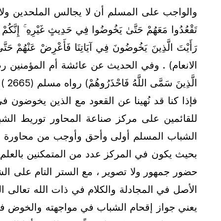
والواجب على المسلم أن لا يجالس الملحدين ولا يستمع لهم لقوله ت
الانعام) . وفي الحديث عن عائشة أم المؤمنين رضي الله عنها قا
الَّذِينَ سَمَّى اللَّهُ فَاحْذَرُوهُمْ) رواه مسلم (2665 )
فإذا كنا قد نُهينا عن القعود مع الذين يخوضون 
للقائمين على مركز صناعة المحاور توريط الشب
الشباب المسلم أولى وأحق وأوجب من محاورة المل
بحيث يكون في المركز عدد من المتمكنين بالعلم و
حضور جمهور ولا تصوير ، مع الستر التام على ال
الأصل في المجادلة والكلام في ذات الله تعالى الم
يعني جواز إقحام الشباب في مواجهته والخوض فيه 