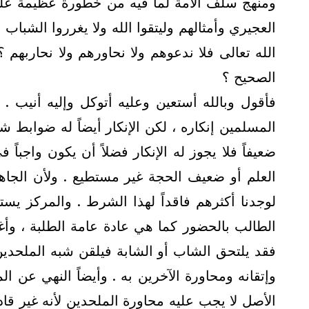
ومنهج سلف الأمة لما فيه من خطورة عظيمة على
العجيري وأمثالهم وليتقوا الله ولا يغرروا الشباب
الله تعالى فلا ندعوهم ولا نحاورهم ولا نحارب
الصحيح ؟
فأقول وبالله أستعين وعليه أتوكل وإليه أنيب 
المسلمين إنكاره ، لكن الإنكار أيضاً له ضوابط شرع
ضعيفاً فلا يجوز له الإنكار فضلاً أن يكون واجباً
العلم أو ضعيف الحجة غير مستطيع . ولأن الجاهل
لوجدنا أكثرهم فاقداً لهذا الشرط . والمركز ي
الطالب بالحضور كما هي عادة عامة الطلبة ، وأغ
فقد يلتحق الشاب أو الشابة فيلقن شبه الملحدي
وإتقانه ومحاورة الآخرين به . وأيضاً النهي عن 
الأصل لا يجب عليه محاورة الملحدين لأنه غير قا