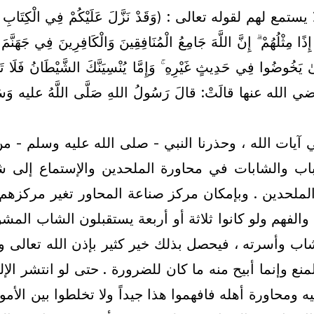
عالى : (وَقَدْ نَزَّلَ عَلَيْكُمْ فِي الْكِتَابِ أَنْ إِذَا سَمِعْت
لَتْ: قالَ رَسُولُ اللهِ صَلَّى اللَّهُ عليه وَسَلَّمَ: إذَا رَأَي
في آيات الله ، وحذرنا النبي - صلى الله عليه وسلم - 
اب والشابات في محاورة الملحدين والإستماع إلى ش
حدين . وبإمكان مركز صناعة المحاور تغير مركزهم إلى
الفهم ولو كانوا ثلاثة أو أربعة يستقبلون الشاب الم
شاب وأسرته ، فيحصل بذلك خير كثير بإذن الله تعالى و
نع وإنما أبيح منه ما كان للضرورة . حتى لو انتشر الإلح
ومحاورة أهله فافهموا هذا جيداً ولا تخلطوا بين الأم