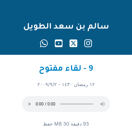
سالم بن سعد الطويل
9 - لقاء مفتوح
١٢ رمضان ١٤٣٠ - ٢٠٠٩/٩/٢
93 دقيقة 30 MB
حفظ