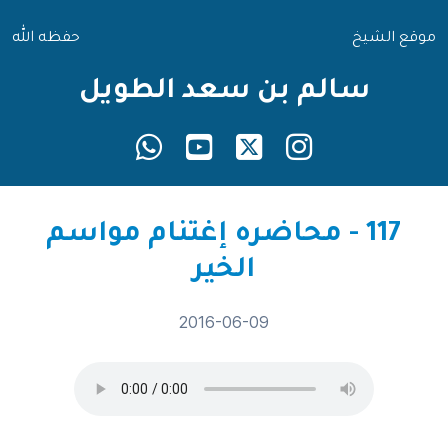
موقع الشيخ
حفظه الله
سالم بن سعد الطويل
117 - محاضره إغتنام مواسم
الخير
2016-06-09