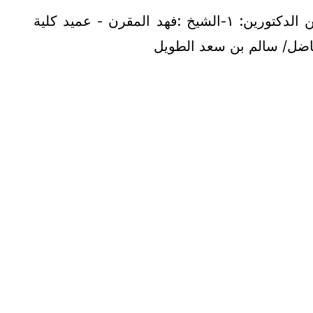
الندوة الشهرية لتأصيل القضايا العلمية والمنهجية " أثر نشر السنة في وحدة الأمة " للشيخين الفاضلين الدكتورين: ١-الشيخ :فهد المقرن - عميد كلية