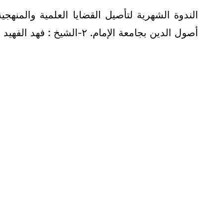
أصول الدين بجامعة الإمام. ٢-الشيخ : فهد الفهيد - عضو هيئة التدريس بقسم العقيدة. وبحضور الشيخ الفاضل/ سالم بن سعد الطويل