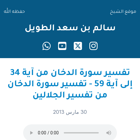
موقع الشيخ
حفظه الله
سالم بن سعد الطويل
تفسير سورة الدخان من آية 34
إلى آية 59 - تفسير سورة الدخان
من تفسير الجلالين
30 مارس 2013