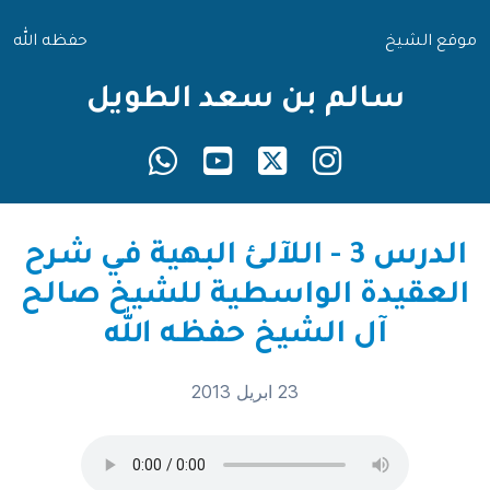
موقع الشيخ
حفظه الله
سالم بن سعد الطويل
الدرس 3 - اللآلئ البهية في شرح
العقيدة الواسطية للشيخ صالح
آل الشيخ حفظه الله
23 ابريل 2013