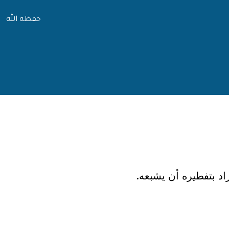
حفظه الله
د بتفطيره أن يشبعه.