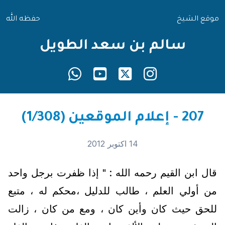
موقع الشيخ
حفظه الله
سالم بن سعد الطويل
207 - إعلام الموقعين (1/308)
14 اكتوبر 2012
قال ابن القيم رحمه الله : " إذا ظفرت برجل واحد
من أولي العلم ، طالب للدليل ،محكم له ، متبع
للحق حيث كان وأين كان ، ومع من كان ، زالت