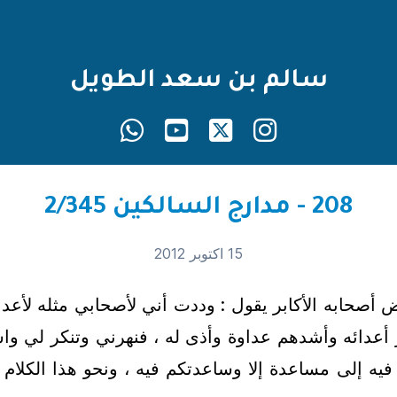
سالم بن سعد الطويل
208 - مدارج السالكين 2/345
15 اكتوبر 2012
عض أصحابه الأكابر يقول : وددت أني لأصحابي مثله لأعد
ر أعدائه وأشدهم عداوة وأذى له ، فنهرني وتنكر لي وا
 فيه إلى مساعدة إلا وساعدتكم فيه ، ونحو هذا الكلام 