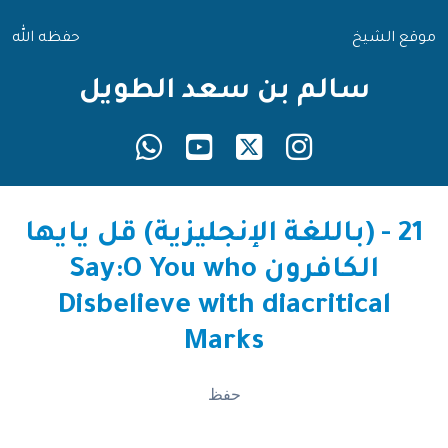
موقع الشيخ
حفظه الله
سالم بن سعد الطويل
21 - (باللغة الإنجليزية) قل يايها
الكافرون Say:O You who
Disbelieve with diacritical
Marks
حفظ