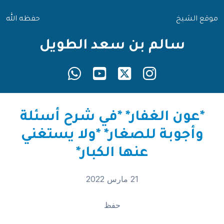
موقع الشيخ
حفظه الله
سالم بن سعد الطويل
*عون الغفار* *في شرح أسئلة
وأجوبة للصغار* *ولا يستغني
عنها الكبار*
21 مارس 2022
حفظ