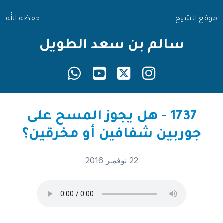
موقع الشيخ
حفظه الله
سالم بن سعد الطويل
1737 - هل يجوز المسح على
جوربين شفافين أو مخرقين؟
22 نوفمبر 2016