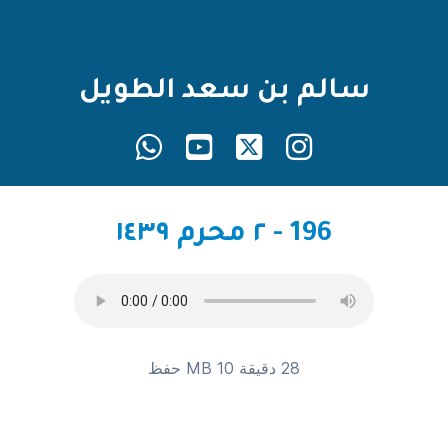
سالم بن سعد الطويل
196 - ٢ محرم ١٤٣٩
28 دقيقة 10 MB
حفظ