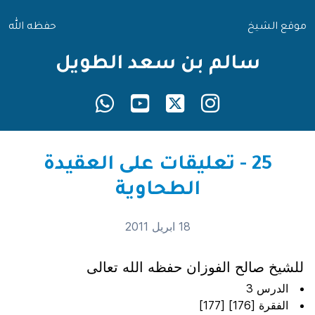
موقع الشيخ
حفظه الله
سالم بن سعد الطويل
25 - تعليقات على العقيدة
الطحاوية
18 ابريل 2011
للشيخ صالح الفوزان حفظه الله تعالى
الدرس 3
الفقرة [176] [177]