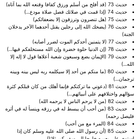
حديث 73 (قد أفلح من أسلم ورزق كفافا وقنعه الله بما آتاه)
حديث 74 (إذا قمت في صلاتك فصل صلاة مودع...)
حديث 75 (هل تنصرون وترزقون إلا بضعفائكم)
حديث 76 (يضحك الله إلى رجلين يقتل أحدهما الآخر يدخلان
الجنة)
حديث 77 (لا يتمنين أحدكم الموت لضرر أصابه)
حديث 78 (إن الدنيا حلوة خضرة وإن الله مستخلفكم فيها...)
حديث 79 (الإيمان بضع وسبعون شعبة أعلاها قول لا إله إلا
الله...)
حديث 80 (ما منكم من أحد إلا سيكلمه ربه ليس بينه وبينه
ترجمان...)
حديث 81 (دعوني ما تركتكم فإنما أهلك من كان قبلكم كثرة
سؤالهم واختلافهم على أنبيائهم...)
حديث 82 (من لا يرحم الناس لا يرحمه الله)
حديث 83 (من أحب أن يبسط له في رزقه وينسأ له في أثره
فليصل رحمه)
حديث 84 (المرء مع من أحب)
حديث 85 (أن رسول الله صلى الله عليه وسلم كان إذا
استوى على بعيره خارجا إلى سفر كبر ثلاثا)