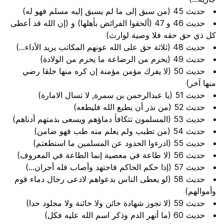
حديث 45 (من سبق إلى ما لم يسبق إليه مسلم فهو له)
حديث 46 و 47 (ألحقوا الفرائض بأهلها) و (إن الله قد أعطى
كل ذي حق حقه فلا وصية لوارث)
حديث 48 (ثلاثة حق على الله عونهم المكاتب يريد الأداء...)
حديث 49 (يحرم من الرضاعة ما يحرم من الولادة)
حديث 50 (لا يفرك مؤمن مؤمنة إن كره منها خلقا رضي
منها آخر)
حديث 51 (يا عبدالرحمن بن سمرة, لا تسال الامارة)
حديث 52 (من نذر أن يطيع الله فليطعه)
حديث 53 (المسلمون تتكافأ دماؤهم ويسعى بذمتهم أدناهم)
حديث 54 (من تطبب ولم يعلم منه طب فهو ضامن)
حديث 55 (ادرءوا الحدود عن المسلمين ما استطعتم)
حديث 56 (لا طاعة في معصية إنما الطاعة في المعروف)
حديث 57 (إذا حكم الحاكم فاجتهد وأصاب فله أجران...)
حديث 58 (لو يعطى الناس بدعواهم لادعى رجال دماء قوم
وأموالهم)
حديث 59 (لا تجوز شهادة خائن ولا خائنة ولا مجلود حدا)
حديث 60 (ما أنهر الدم وذكر اسم الله عليه فكل)