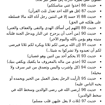
حديث 86 (خذوا عني مناسككم)
حديث 87 (قل هو الله احد تعدل ثلث القرآن)
حديث 88 (لا حسد إلا في اثنتين رجل آتاه الله مالا فسلطه
على هلكته في الحق)
حديث 89 (اللهم إني أسألك الهدى والتقى والعفاف والغنى)
حديث 90 (من أحب أن يزحزح عن النار ويدخل الجنة فلتأته
منيته وهو يؤمن بالله واليوم الآخر)
حديث 91 (إن الله يرضى لكم ثلاثا ويكره لكم ثلاثا فيرضى
لكم أن تعبدوه ولا تشركوا به شيئا...)
حديث 93 (لا يحكم أحد بين اثنين وهو غضبان)
حديث 92 (خذي من ماله بالمعروف ما يكفيك ويكفي بنيك)
حديث 94 (كل واشرب والبس وتصدق من غير سرف ولا
مخيلة)
حديث 95 (أرأيت الرجل يعمل العمل من الخير ويحمده أو
يحبه الناس عليه)
حديث 96 (رضى الله في رضى الوالدين وسخط الله في
سخط الوالدين)
حديث 97 (ثلاث لا يغل عليهن قلب مسلم)