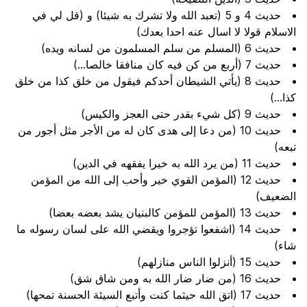
حديث 4 و 5 (تعبد الله ولا تشرك به شيئا) و (قل لي في
الاسلام قولا لا اسال عنه احدا بعدك)
حديث 6 (المسلم من سلم المسلمون من لسانه ويده)
حديث 7 (أربع من كن فيه كان منافقا خالصا...)
حديث 8 (يأتي الشيطان أحدكم فيقول من خلق كذا من خلق
كذا...)
حديث 9 (كل شيء بقدر حتى العجز والكيس)
حديث 10 (من دعا إلى هدى كان له من الأجر مثل أجور من
تبعه)
حديث 11 (من يرد الله به خيرا يفقهه في الدين)
حديث 12 (المؤمن القوي خير وأحب إلى الله من المؤمن
الضعيف)
حديث 13 (المؤمن للمؤمن كالبنيان يشد بعضه بعضا)
حديث 14 (اشفعوا تؤجروا ويقضي الله على لسان رسوله ما
شاء)
حديث 15 (أنزلوا الناس منازلهم)
حديث 16 (من ضار ضار الله به ومن شاق شق)
حديث 17 (اتق الله حيثما كنت وأتبع السيئة الحسنة تمحها)