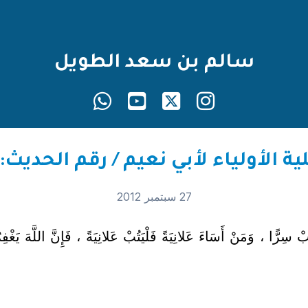
سالم بن سعد الطويل
27 سبتمبر 2012
ِرًّا ، وَمَنْ أَسَاءَ عَلانِيَةً فَلْيَتُبْ عَلانِيَةً ، فَإِنَّ اللَّهَ يَغْف