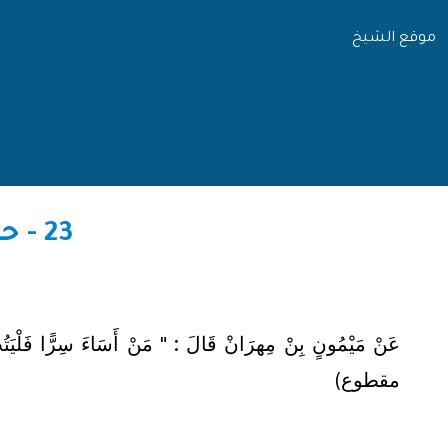
موقع الشيخ
23 - حلية الأولياء لأبي نعيم / رقم الحديث: 4989
عَنْ مَيْمُونٍ بِنْ مِهرَانْ قَالَ : " مَنْ أَسَاءَ سِرًّا فَلْيَتُبْ س
مقطوع)