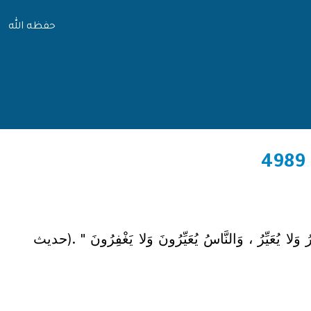
حفظه الله
ِرُ وَلا يُعَيِّرُ ، وَالنَّاسُ يُعَيِّرُونَ وَلا يَغْفِرُونَ " .(حديث